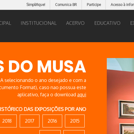
Simplifique!
Comunica BR
Participe
Acesso à info
CIPAL
INSTITUCIONAL
ACERVO
EDUCATIVO
E
S DO MUSA
usA selecionando o ano desejado e com a
ocumento Format), caso nao possua este
aplicativo, faça o download
aqui
ISTÓRICO DAS EXPOSIÇÕES POR ANO
2018
2017
2016
2015