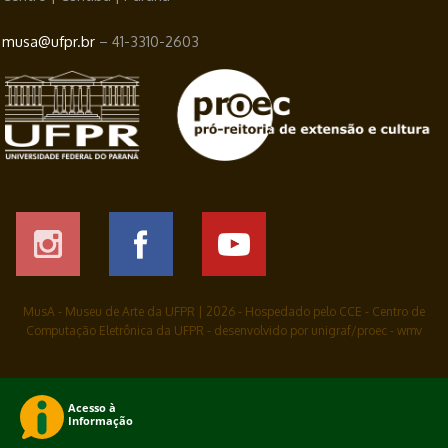
musa@ufpr.br
– 41-3310-2603
MusA - Museu de Arte da UFPR |
2026
- Hospedado pelo CCE - Centro de
Computação Eletrônica da UFPR - desenvolvido por unigraf/proec - wmv